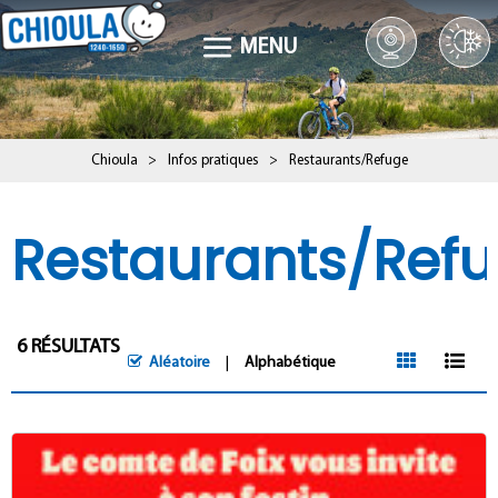
MENU
Chioula
>
Infos pratiques
>
Restaurants/Refuge
Restaurants/Ref
6
RÉSULTATS
Aléatoire
Alphabétique