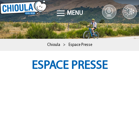
MENU
Chioula
>
Espace Presse
ESPACE PRESSE
Présentation