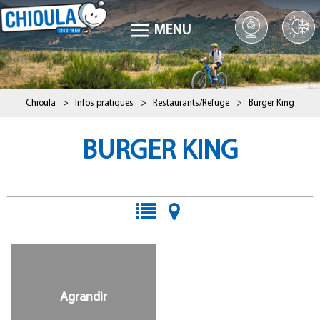
MENU
Chioula
>
Infos pratiques
>
Restaurants/Refuge
>
Burger King
BURGER KING
Agrandir